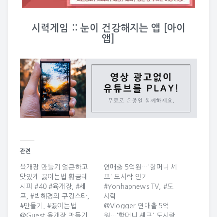
시력게임 :: 눈이 건강해지는 앱 [아이
앱]
관련
육개장 만들기 얼큰하고
연매출 5억원…'할머니 셰
맛있게 끓이는법 황금레
프' 도시락 인기
시피 #40 #육개장, #세
#Yonhapnews TV, #도
프, #박혜경의 쿠킹스타,
시락
#만들기, #끓이는법
@Vlogger 연매출 5억
@Guest 육개장 만들기
원…'할머니 셰프' 도시락