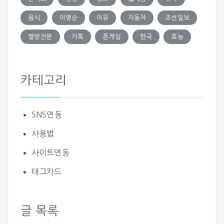
음식
이명순
이유
자동차
조선일보
짤방전문
카톡
폰게임
한국
효능
카테고리
SNS연동
사용법
사이트연동
태그카드
글 목록