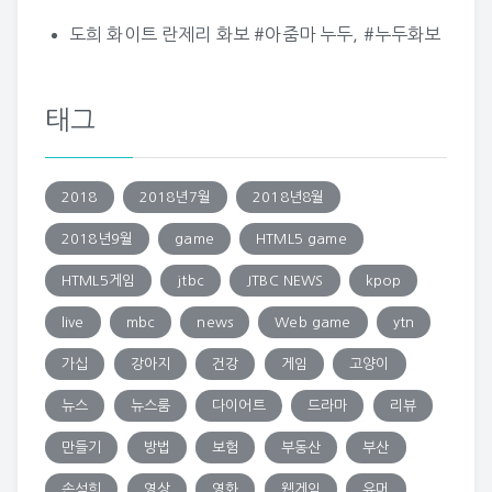
도희 화이트 란제리 화보 #아줌마 누두, #누두화보
태그
2018
2018년7월
2018년8월
2018년9월
game
HTML5 game
HTML5게임
jtbc
JTBC NEWS
kpop
live
mbc
news
Web game
ytn
가십
강아지
건강
게임
고양이
뉴스
뉴스룸
다이어트
드라마
리뷰
만들기
방법
보험
부동산
부산
손석희
영상
영화
웹게임
유머