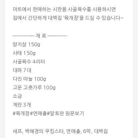
마트에서 판매하는 시판용 사골육수를 사용하시면
집에서 간단하게 대박집 ‘육개장’을 드실 수 있습니다~
————— 재 료 ————–
양지살 150g
사태 150g
사골육수 4리터
대파 7대
다진 마늘 100g
고운 고춧가루 100g
소금
계란 3개
#육개장#연매출#알토란
원문보기
세프
,
박혜경의 쿠킹스타
,
연매출
,
6억
,
대박집