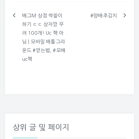
가 많은 "튀긴두부가지볶
음" 많이 드시고 건강하세
요. * 재료소개 1. 가지 2
배그M 상점 싹쓸이
#양배추김치
글
개 2. 볶은소금 조금 3. 두
하기 ㄷㄷ 상자깡 무
부 1모 4. 양파 1개 5. 청
탐
양고추 2개 6. 붉은고추…
려 100개! Uc 핵 아
색
님 | 모바일 배틀그라
운드 #얻는법, #모배
uc핵
상위 글 및 페이지