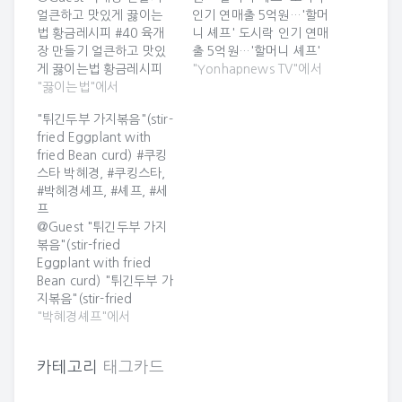
얼큰하고 맛있게 끓이는
인기 연매출 5억원…'할머
법 황금레시피 #40 육개
니 셰프' 도시락 인기 연매
장 만들기 얼큰하고 맛있
출 5억원…'할머니 셰프'
게 끓이는법 황금레시피
도시락 인기 [연합뉴스
"Yonhapnews TV"에서
#40 ■ 육개장 만들기 재
"끓이는법"에서
20] [앵커] 할머니의 손맛
료 양지머리 다짐육 500g
을 그대로 살려 만든 도시
"튀긴두부 가지볶음"(stir-
굵은대파 3뿌리 무 1개 삶
락이 인기를 끌고 있습니
fried Eggplant with
은 토란 300g 삶은 고사
다. 어르신들의 소일거리
fried Bean curd) #쿠킹
리 300g 표고버섯 200g
로 시작했는데 이제는 연
스타 박혜경, #쿠킹스타,
다시마 두조각 치킨스톡 1
매출 5억원의 어엿한 기업
#박혜경셰프, #셰프, #세
큰술 국간장 4큰술 멸치액
으로 성장했다고 합니다.
프
젓 4큰술 다진마늘 3큰술
이승민 기자입니다. [기
@Guest "튀긴두부 가지
고춧가루 7큰술 참기름 4
자] 할머니들이 점심에 맞
볶음"(stir-fried
큰술 식용유 1큰술…
춰 나갈... 원문보기
Eggplant with fried
Yonhapnews TV, 도시
Bean curd) "튀긴두부 가
락 2019/06/27 11:58…
지볶음"(stir-fried
Eggplant with fried
"박혜경셰프"에서
Bean curd) '밭에서 나는
소고기 콩식품'인 두부와
카테고리
태그카드
보라색 가지가 볶음으로
만났습니다. 맛잇고 영양