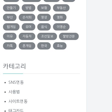
만들기
방법
보험
부동산
부산
손석희
영상
영화
웹게임
유머
음식
이명순
이유
자동차
조선일보
짤방전문
카톡
폰게임
한국
효능
카테고리
SNS연동
사용법
사이트연동
태그카드