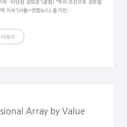
 우려…타당성 검토중”(종합) “여러 조건으로 검토할
력 지속”(서울=연합뉴스) 홍지인…
더보기
sional Array by Value