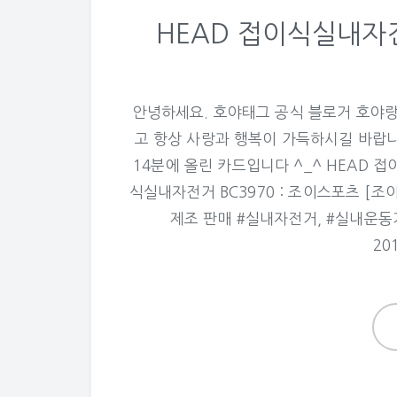
HEAD 접이식실내자전
안녕하세요. 호야태그 공식 블로거 호야랑
고 항상 사랑과 행복이 가득하시길 바랍니다. 
14분에 올린 카드입니다 ^_^ HEAD 접
식실내자전거 BC3970 : 조이스포츠 [
제조 판매 #실내자전거, #실내운동기
20