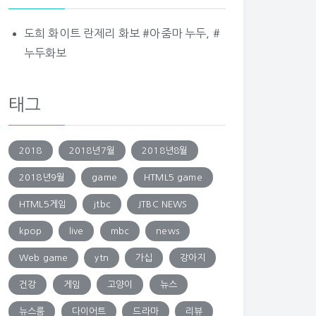
도희 화이트 란제리 화보 #아줌마 누두, #
누두화보
태그
2018
2018년7월
2018년8월
2018년9월
game
HTML5 game
HTML5게임
jtbc
JTBC NEWS
kpop
live
mbc
news
Web game
ytn
가십
강아지
건강
게임
고양이
뉴스
뉴스룸
다이어트
드라마
리뷰