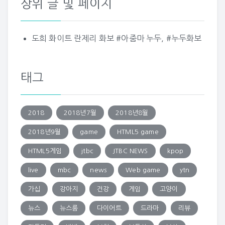
상위 글 및 페이지
도희 화이트 란제리 화보 #아줌마 누두, #누두화보
태그
2018
2018년7월
2018년8월
2018년9월
game
HTML5 game
HTML5게임
jtbc
JTBC NEWS
kpop
live
mbc
news
Web game
ytn
가십
강아지
건강
게임
고양이
뉴스
뉴스룸
다이어트
드라마
리뷰