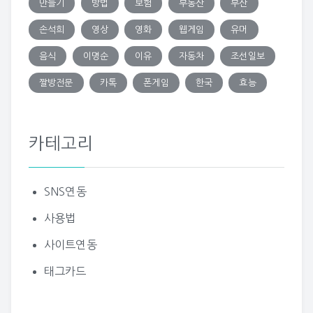
만들기
방법
보험
부동산
부산
손석희
영상
영화
웹게임
유머
음식
이명순
이유
자동차
조선일보
짤방전문
카톡
폰게임
한국
효능
카테고리
SNS연동
사용법
사이트연동
태그카드