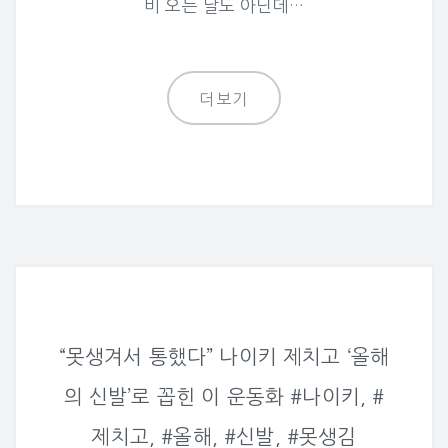
비 오는 날도 아닌데…
더보기
“못생겨서 통했다” 나이키 제치고 ‘올해
의 신발’로 꼽힌 이 운동화 #나이키, #
제치고, #올해, #신발, #못생김