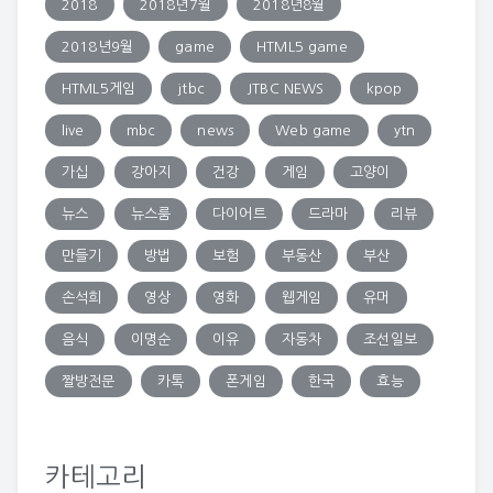
2018
2018년7월
2018년8월
2018년9월
game
HTML5 game
HTML5게임
jtbc
JTBC NEWS
kpop
live
mbc
news
Web game
ytn
가십
강아지
건강
게임
고양이
뉴스
뉴스룸
다이어트
드라마
리뷰
만들기
방법
보험
부동산
부산
손석희
영상
영화
웹게임
유머
음식
이명순
이유
자동차
조선일보
짤방전문
카톡
폰게임
한국
효능
카테고리