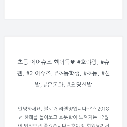
초등 에어슈즈 핵이득♥ #호야랑, #슈
펜, #에어슈즈, #초등학생, #초등, #신
발, #운동화, #초딩신발
안녕하세요. 블로거 라엘양입니다~^^ 2018
년 한해를 돌아보고 흐뭇함이 느껴지는 12월
이 되었으면 좋겠습니다~ 호야랑 회원님께서