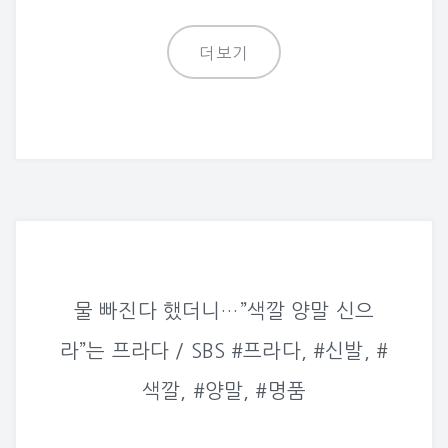
더보기
물 빠진다 했더니…”색깔 양말 신으
라”는 프라다 / SBS #프라다, #신발, #
색깔, #양말, #명품