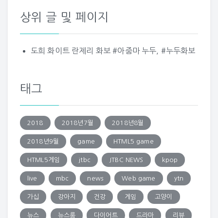
상위 글 및 페이지
도희 화이트 란제리 화보 #아줌마 누두, #누두화보
태그
2018
2018년7월
2018년8월
2018년9월
game
HTML5 game
HTML5게임
jtbc
JTBC NEWS
kpop
live
mbc
news
Web game
ytn
가십
강아지
건강
게임
고양이
뉴스
뉴스룸
다이어트
드라마
리뷰