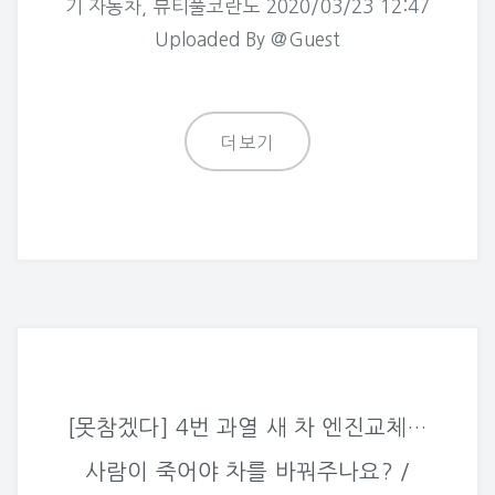
기 자동차, 뷰티풀코란도 2020/03/23 12:47
Uploaded By @Guest
더보기
[못참겠다] 4번 과열 새 차 엔진교체…
사람이 죽어야 차를 바꿔주나요? /