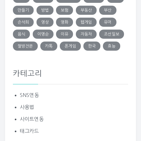
만들기
방법
보험
부동산
부산
손석희
영상
영화
웹게임
유머
음식
이명순
이유
자동차
조선일보
짤방전문
카톡
폰게임
한국
효능
카테고리
SNS연동
사용법
사이트연동
태그카드