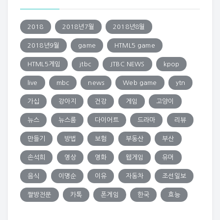
2018
2018년7월
2018년8월
2018년9월
game
HTML5 game
HTML5게임
jtbc
JTBC NEWS
kpop
live
mbc
news
Web game
ytn
가십
강아지
건강
게임
고양이
뉴스
뉴스룸
다이어트
드라마
리뷰
만들기
방법
보험
부동산
부산
손석희
영상
영화
웹게임
유머
음식
이명순
이유
자동차
조선일보
짤방전문
카톡
폰게임
한국
효능