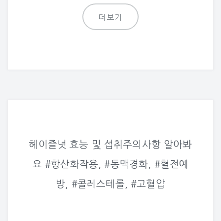
더보기
헤이즐넛 효능 및 섭취주의사항 알아봐
요 #항산화작용, #동맥경화, #혈전예
방, #콜레스테롤, #고혈압