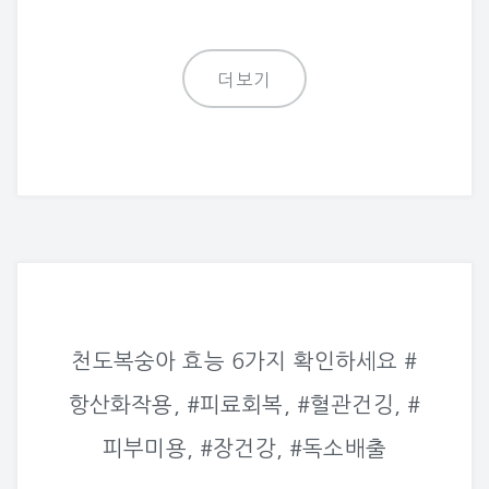
더보기
천도복숭아 효능 6가지 확인하세요 #
항산화작용, #피료회복, #혈관건깅, #
피부미용, #장건강, #독소배출