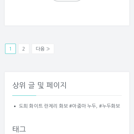
1
2
다음 »
상위 글 및 페이지
도희 화이트 란제리 화보 #아줌마 누두, #누두화보
태그