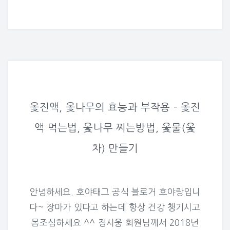
옻진액, 옻나무의 효능과 부작용 – 옻진
액 먹는법, 옻나무 찌는방법, 옻물(옻
차) 만들기
안녕하세요. 호야태그 공식 블로거 호야랑입니
다~ 장마가 있다고 하는데 항상 건강 챙기시고
몸조심하세요 ^^ 정시웅 회원님께서 2018년