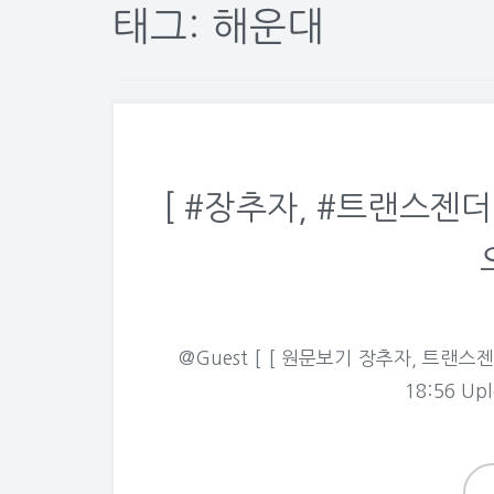
태그: 해운대
[ #장추자, #트랜스젠더
@Guest [ [ 원문보기 장추자, 트랜스
18:56 Up