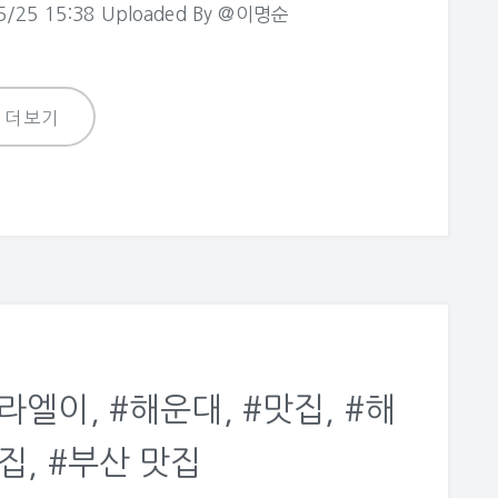
/25 15:38 Uploaded By @이명순
더보기
라엘이, #해운대, #맛집, #해
집, #부산 맛집