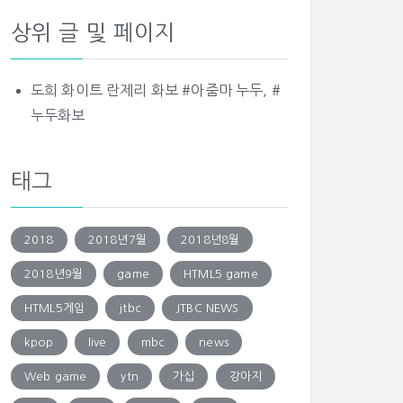
상위 글 및 페이지
도희 화이트 란제리 화보 #아줌마 누두, #
누두화보
태그
2018
2018년7월
2018년8월
2018년9월
game
HTML5 game
HTML5게임
jtbc
JTBC NEWS
kpop
live
mbc
news
Web game
ytn
가십
강아지