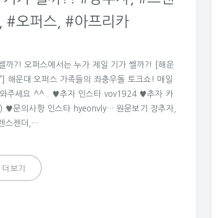
, #오퍼스, #아프리카
 쎌까?! 오퍼스에서는 누가 제일 기가 쎌까?! [해운
4”] 해운대 오퍼스 가족들의 좌충우돌 토크쇼! 매일
주세요 ^^ . ♥추자 인스타 vov1924 ♥추자 카
) ♥문의사항 인스타 hyeonvly… 원문보기 장추자,
렌스젠더,…
더보기