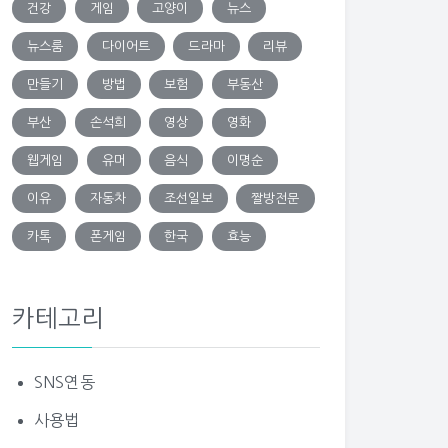
건강
게임
고양이
뉴스
뉴스룸
다이어트
드라마
리뷰
만들기
방법
보험
부동산
부산
손석희
영상
영화
웹게임
유머
음식
이명순
이유
자동차
조선일보
짤방전문
카톡
폰게임
한국
효능
카테고리
SNS연동
사용법