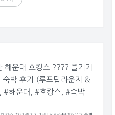
더보기
산 해운대 호캉스 ???? 즐기기
 숙박 후기 (루프탑라운지 &
, #해운대, #호캉스, #숙박
대 호캉스 ???? 즐기기 1편 | 신라스테이해운대 숙박