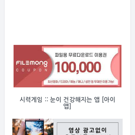
시력게임 :: 눈이 건강해지는 앱 [아이
앱]