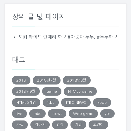
상위 글 및 페이지
도희 화이트 란제리 화보 #아줌마 누두, #누두화보
태그
2018
2018년7월
2018년8월
2018년9월
game
HTML5 game
HTML5게임
jtbc
JTBC NEWS
kpop
live
mbc
news
Web game
ytn
가십
강아지
건강
게임
고양이