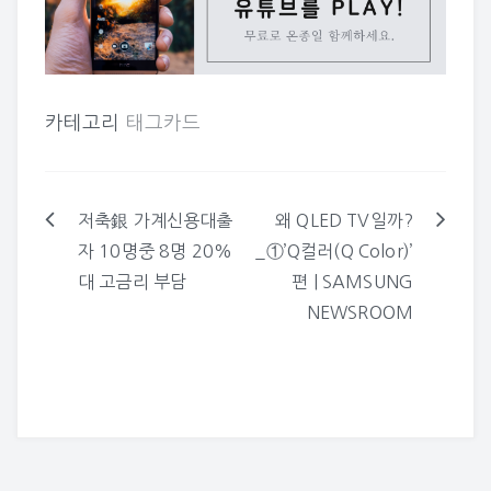
카테고리
태그카드
저축銀 가계신용대출
왜 QLED TV일까?
글
자 10명중 8명 20%
_①’Q컬러(Q Color)’
탐
대 고금리 부담
편 | SAMSUNG
색
NEWSROOM