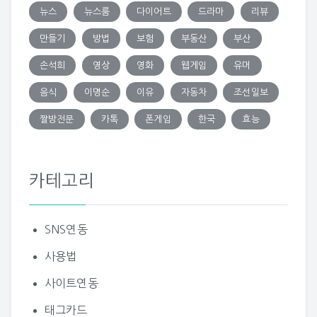
뉴스
뉴스룸
다이어트
드라마
리뷰
만들기
방법
보험
부동산
부산
손석희
영상
영화
웹게임
유머
음식
이명순
이유
자동차
조선일보
짤방전문
카톡
폰게임
한국
효능
카테고리
SNS연동
사용법
사이트연동
태그카드