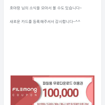
호야랑 님의 소식
을 모아서 볼 수도 있습니다~
새로운 카드를 등록해주셔서 감사합니다~^^