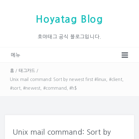
Hoyatag Blog
호야태그 공식 블로그입니다.
메뉴
홈
/
태그카드
/
Unix mail command: Sort by newest first #linux, #client,
#sort, #newest, #command, #h$
Unix mail command: Sort by