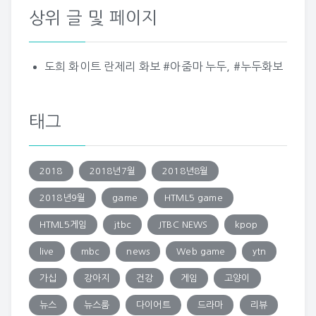
상위 글 및 페이지
도희 화이트 란제리 화보 #아줌마 누두, #누두화보
태그
2018
2018년7월
2018년8월
2018년9월
game
HTML5 game
HTML5게임
jtbc
JTBC NEWS
kpop
live
mbc
news
Web game
ytn
가십
강아지
건강
게임
고양이
뉴스
뉴스룸
다이어트
드라마
리뷰