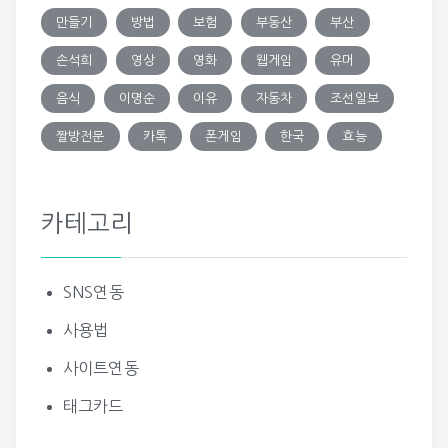
만들기
방법
보험
부동산
부산
손석희
영상
영화
웹게임
유머
음식
이명순
이유
자동차
조선일보
짤방전문
카톡
폰게임
한국
효능
카테고리
SNS연동
사용법
사이트연동
태그카드