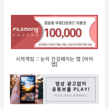
시력게임 :: 눈이 건강해지는 앱 [아이
앱]