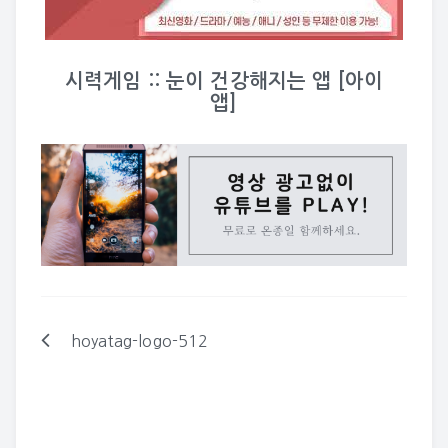
시력게임 :: 눈이 건강해지는 앱 [아이
앱]
hoyatag-logo-512
글
탐
색