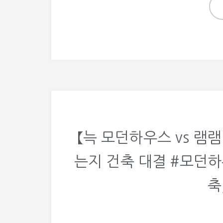
【늑 모던하우스 vs 램
는지 건축 대결 #모던하우
축