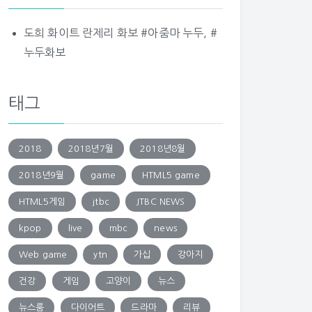
도희 화이트 란제리 화보 #아줌마 누두, #
누두화보
태그
2018
2018년7월
2018년8월
2018년9월
game
HTML5 game
HTML5게임
jtbc
JTBC NEWS
kpop
live
mbc
news
Web game
ytn
가십
강아지
건강
게임
고양이
뉴스
뉴스룸
다이어트
드라마
리뷰