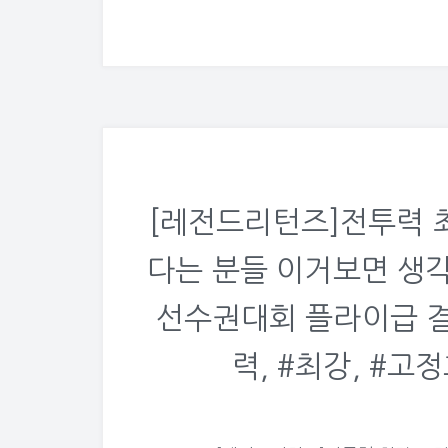
[레전드리턴즈]전투력 
다는 분들 이거보면 생
선수권대회 플라이급 결
력, #최강, #고