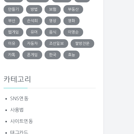
만들기
방법
보험
부동산
부산
손석희
영상
영화
웹게임
유머
음식
이명순
이유
자동차
조선일보
짤방전문
카톡
폰게임
한국
효능
카테고리
SNS연동
사용법
사이트연동
태그카드